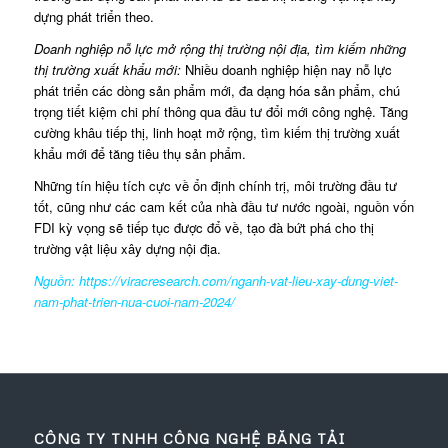
dựng phát triển theo.
Doanh nghiệp nỗ lực mở rộng thị trường nội địa, tìm kiếm những
thị trường xuất khẩu mới:
Nhiều doanh nghiệp hiện nay nỗ lực
phát triển các dòng sản phẩm mới, đa dạng hóa sản phẩm, chú
trọng tiết kiệm chi phí thông qua đầu tư đổi mới công nghệ. Tăng
cường khâu tiếp thị, linh hoạt mở rộng, tìm kiếm thị trường xuất
khẩu mới để tăng tiêu thụ sản phẩm.
Những tín hiệu tích cực về ổn định chính trị, môi trường đầu tư
tốt, cũng như các cam kết của nhà đầu tư nước ngoài, nguồn vốn
FDI kỳ vọng sẽ tiếp tục được đổ về, tạo đà bứt phá cho thị
trường vật liệu xây dựng nội địa.
Nguồn: https://viracresearch.com/nganh-vat-lieu-xay-dung-viet-
nam-phat-trien-nua-cuoi-nam-2024/
CÔNG TY TNHH CÔNG NGHỆ BĂNG TẢI