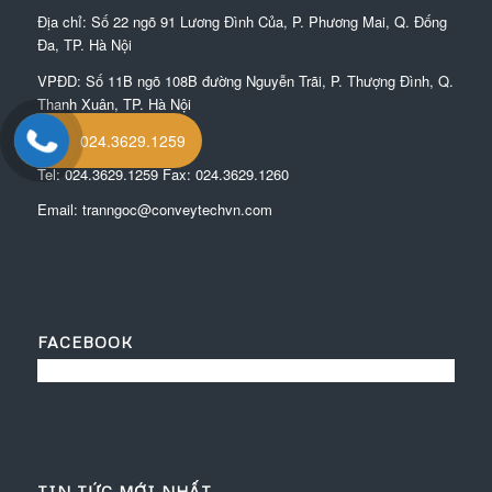
Địa chỉ: Số 22 ngõ 91 Lương Đình Của, P. Phương Mai, Q. Đống
Đa, TP. Hà Nội
VPĐD:
Số 11B ngõ 108B đường Nguyễn Trãi, P. Thượng Đình, Q.
Thanh Xuân, TP. Hà Nội
MST: 0105608892
024.3629.1259
Tel:
024.3629.1259
Fax:
024.3629.1260
Email:
tranngoc@conveytechvn.com
FACEBOOK
TIN TỨC MỚI NHẤT