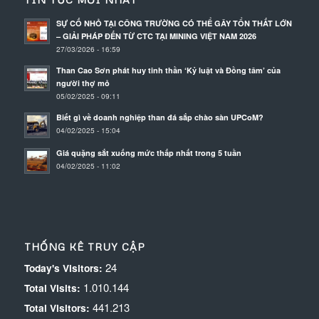
SỰ CỐ NHỎ TẠI CÔNG TRƯỜNG CÓ THỂ GÂY TỔN THẤT LỚN
– GIẢI PHÁP ĐẾN TỪ CTC TẠI MINING VIỆT NAM 2026
27/03/2026 - 16:59
Than Cao Sơn phát huy tinh thần ‘Kỷ luật và Đồng tâm’ của
người thợ mỏ
05/02/2025 - 09:11
Biết gì về doanh nghiệp than đá sắp chào sàn UPCoM?
04/02/2025 - 15:04
Giá quặng sắt xuống mức thấp nhất trong 5 tuần
04/02/2025 - 11:02
THỐNG KÊ TRUY CẬP
24
Today's Visitors:
1.010.144
Total Visits:
441.213
Total Visitors: