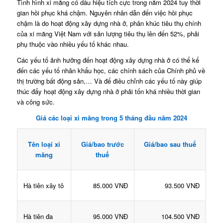
Tình hình xi măng có dấu hiệu tích cực trong năm 2024 tuy thời
gian hồi phục khá chậm. Nguyên nhân dẫn đến việc hồi phục
chậm là do hoạt động xây dựng nhà ở, phân khúc tiêu thụ chính
của xi măng Việt Nam với sản lượng tiêu thụ lên đến 52%, phải
phụ thuộc vào nhiều yếu tố khác nhau.
Các yếu tố ảnh hưởng đến hoạt động xây dựng nhà ở có thể kể
đến các yếu tố nhân khẩu học, các chính sách của Chính phủ về
thị trường bất động sản,… Và để điều chỉnh các yếu tố này giúp
thúc đẩy hoạt động xây dựng nhà ở phải tốn khá nhiều thời gian
và công sức.
Giá các loại xi măng trong 5 tháng đầu năm 2024
Tên loại xi
Giá/bao trước
Giá/bao sau thuế
măng
thuế
Hà tiên xây tô
85.000 VNĐ
93.500 VNĐ
Hà tiên đa
95.000 VNĐ
104.500 VNĐ