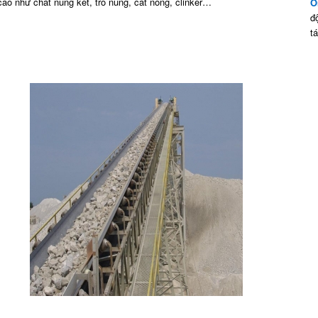
cao như chất nung kết, tro nung, cát nóng, clinker…
O
đ
t