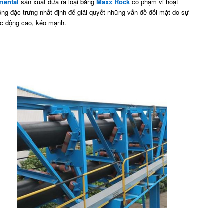
riental
sản xuất đưa ra loại băng
Maxx Rock
có phạm vi hoạt
ộng đặc trưng nhất định để giải quyết những vấn đề đối mặt do sự
ác động cao, kéo mạnh.