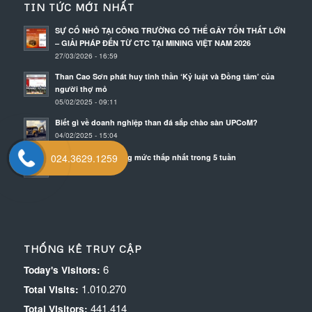
TIN TỨC MỚI NHẤT
SỰ CỐ NHỎ TẠI CÔNG TRƯỜNG CÓ THỂ GÂY TỔN THẤT LỚN
– GIẢI PHÁP ĐẾN TỪ CTC TẠI MINING VIỆT NAM 2026
27/03/2026 - 16:59
Than Cao Sơn phát huy tinh thần ‘Kỷ luật và Đồng tâm’ của
người thợ mỏ
05/02/2025 - 09:11
Biết gì về doanh nghiệp than đá sắp chào sàn UPCoM?
04/02/2025 - 15:04
024.3629.1259
Giá quặng sắt xuống mức thấp nhất trong 5 tuần
04/02/2025 - 11:02
THỐNG KÊ TRUY CẬP
6
Today's Visitors:
1.010.270
Total Visits:
441.414
Total Visitors: