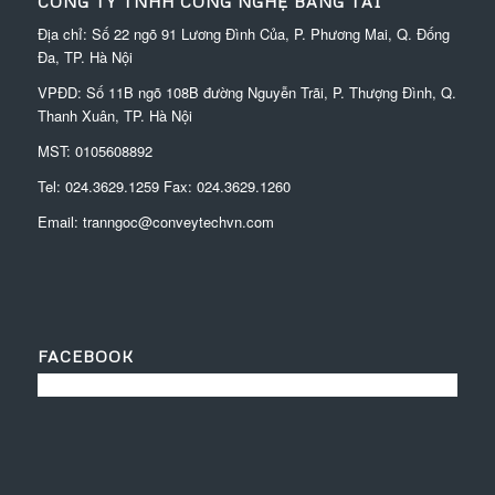
CÔNG TY TNHH CÔNG NGHỆ BĂNG TẢI
Địa chỉ: Số 22 ngõ 91 Lương Đình Của, P. Phương Mai, Q. Đống
Đa, TP. Hà Nội
VPĐD:
Số 11B ngõ 108B đường Nguyễn Trãi, P. Thượng Đình, Q.
Thanh Xuân, TP. Hà Nội
MST: 0105608892
Tel:
024.3629.1259
Fax:
024.3629.1260
Email:
tranngoc@conveytechvn.com
FACEBOOK