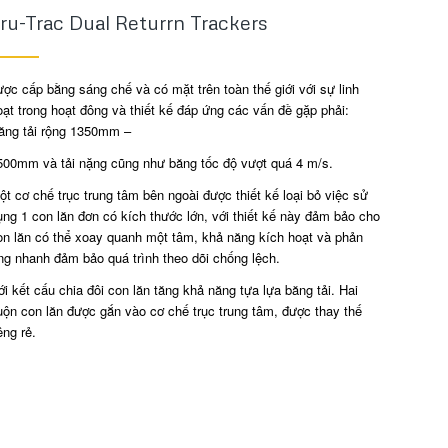
ru-Trac Dual Returrn Trackers
ược cấp bằng sáng chế và có mặt trên toàn thế giới với sự linh
oạt trong hoạt đông và thiết kế đáp ứng các vấn đề gặp phải:
ăng tải rộng 1350mm –
500mm và tải nặng cũng như băng tốc độ vượt quá 4 m/s.
ột cơ chế trục trung tâm bên ngoài được thiết kế loại bỏ việc sử
ụng 1 con lăn đơn có kích thước lớn, với thiết kế này đảm bảo cho
on lăn có thể xoay quanh một tâm, khả năng kích hoạt và phản
ng nhanh đảm bảo quá trình theo dõi chống lệch.
ới kết cấu chia đôi con lăn tăng khả năng tựa lựa băng tải. Hai
uộn con lăn được gắn vào cơ chế trục trung tâm, được thay thế
êng rẻ.