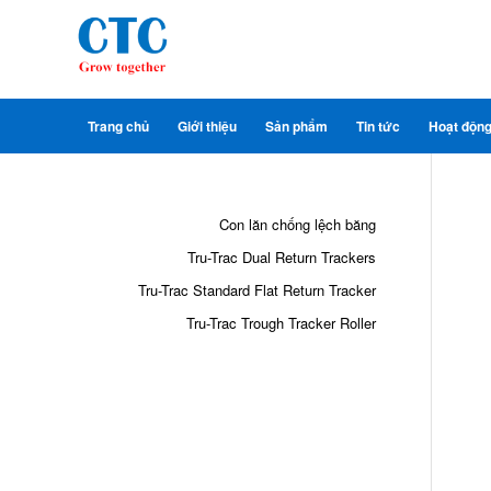
Trang chủ
Giới thiệu
Sản phẩm
Tin tức
Hoạt độn
Con lăn chống lệch băng
Tru-Trac Dual Return Trackers
Tru-Trac Standard Flat Return Tracker
Tru-Trac Trough Tracker Roller