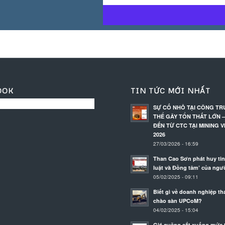
OOK
TIN TỨC MỚI NHẤT
SỰ CỐ NHỎ TẠI CÔNG T
THỂ GÂY TỔN THẤT LỚN –
ĐẾN TỪ CTC TẠI MINING V
2026
27/03/2026 - 16:59
Than Cao Sơn phát huy tin
luật và Đồng tâm’ của ngư
05/02/2025 - 09:11
Biết gì về doanh nghiệp th
chào sàn UPCoM?
04/02/2025 - 15:04
Giá quặng sắt xuống mức 