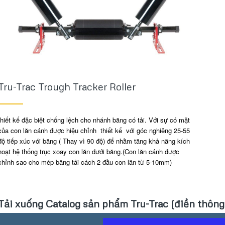
Tru-Trac Trough Tracker Roller
thiết kế đặc biệt chống lệch cho nhánh băng có tải. Với sự có mặt
của con lăn cánh được hiệu chỉnh thiết kế với góc nghiêng 25-55
độ tiếp xúc với băng ( Thay vì 90 độ) để nhằm tăng khả năng kích
hoạt hệ thống trục xoay con lăn dưới băng.(Con lăn cánh được
chỉnh sao cho mép băng tải cách 2 đầu con lăn từ 5-10mm)
Tải xuống Catalog sản phẩm Tru-Trac (điền thông t