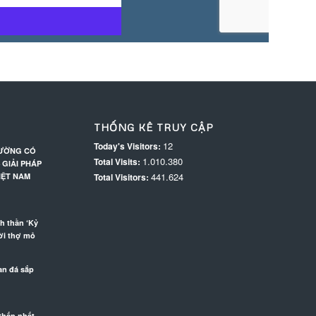
THỐNG KÊ TRUY CẬP
12
Today's Visitors:
RƯỜNG CÓ
1.010.380
Total Visits:
 GIẢI PHÁP
441.624
IỆT NAM
Total Visitors:
h thần ‘Kỷ
ời thợ mỏ
an đá sắp
thấp nhất