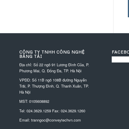
CÔNG TY TNHH CÔNG NGHỆ
FACEB
BĂNG TẢI
Địa chỉ: Số 22 ngõ 91 Lương Đình Của, P.
Phương Mai, Q. Đống Đa, TP. Hà Nội
VPĐD:
Số 11B ngõ 108B đường Nguyễn
Trãi, P. Thượng Đình, Q. Thanh Xuân, TP.
Hà Nội
MST: 0105608892
Tel:
024.3629.1259
Fax:
024.3629.1260
Email:
tranngoc@conveytechvn.com