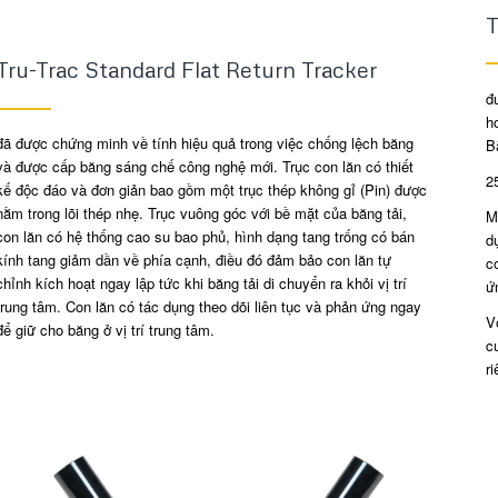
T
Tru-Trac Standard Flat Return Tracker
đ
h
đã được chứng minh về tính hiệu quả trong việc chống lệch băng
B
và được cấp băng sáng chế công nghệ mới. Trục con lăn có thiết
2
kế độc đáo và đơn giản bao gồm một trục thép không gỉ (Pin) được
nằm trong lõi thép nhẹ. Trục vuông góc với bề mặt của băng tải,
M
con lăn có hệ thống cao su bao phủ, hình dạng tang trống có bán
d
kính tang giảm dần về phía cạnh, điều đó đảm bảo con lăn tự
c
chỉnh kích hoạt ngay lập tức khi băng tải di chuyển ra khỏi vị trí
ứ
trung tâm. Con lăn có tác dụng theo dõi liên tục và phản ứng ngay
V
để giữ cho băng ở vị trí trung tâm.
c
ri