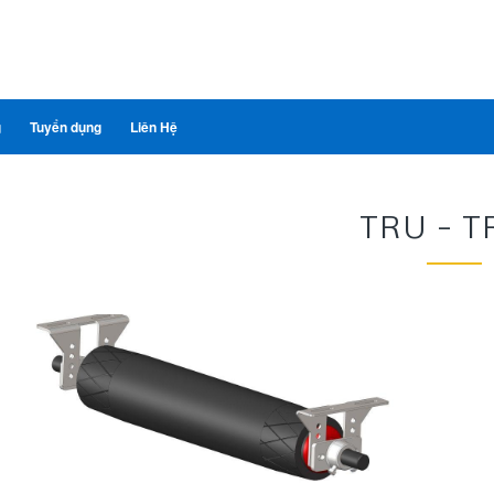
g
Tuyển dụng
Liên Hệ
TRU – T