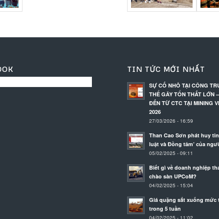
OOK
TIN TỨC MỚI NHẤT
SỰ CỐ NHỎ TẠI CÔNG T
THỂ GÂY TỔN THẤT LỚN –
ĐẾN TỪ CTC TẠI MINING V
2026
27/03/2026 - 16:59