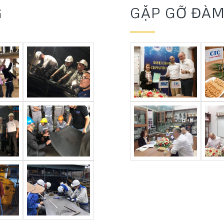
G
GẶP GỠ ĐÀ