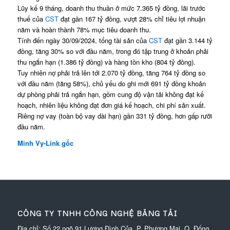
Lũy kế 9 tháng, doanh thu thuần ở mức 7.365 tỷ đồng, lãi trước
thuế của
CST
đạt gần 167 tỷ đồng, vượt 28% chỉ tiêu lợi nhuận
năm và hoàn thành 78% mục tiêu doanh thu.
Tính đến ngày 30/09/2024, tổng tài sản của
CST
đạt gần 3.144 tỷ
đồng, tăng 30% so với đầu năm, trong đó tập trung ở khoản phải
thu ngắn hạn (1.386 tỷ đồng) và hàng tồn kho (804 tỷ đồng).
Tuy nhiên nợ phải trả lên tới 2.070 tỷ đồng, tăng 764 tỷ đồng so
với đầu năm (tăng 58%), chủ yếu do ghi mới 691 tỷ đồng khoản
dự phòng phải trả ngắn hạn, gồm cung độ vận tải không đạt kế
hoạch, nhiên liệu không đạt đơn giá kế hoạch, chi phí sản xuất.
Riêng nợ vay (toàn bộ vay dài hạn) gần 331 tỷ đồng, hơn gấp rưỡi
đầu năm.
Minh Vy-Link gốc
CÔNG TY TNHH CÔNG NGHỆ BĂNG TẢI
Địa chỉ: Số 22 ngõ 91 Lương Đình Của, P. Phương Mai, Q. Đống