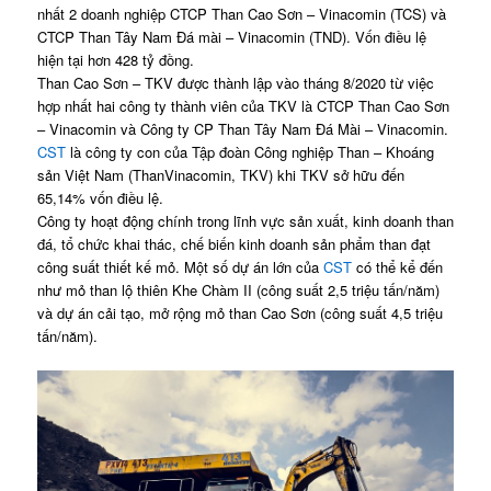
nhất 2 doanh nghiệp CTCP Than Cao Sơn – Vinacomin (TCS) và
CTCP Than Tây Nam Đá mài – Vinacomin (TND). Vốn điều lệ
hiện tại hơn 428 tỷ đồng.
Than Cao Sơn – TKV được thành lập vào tháng 8/2020 từ việc
hợp nhất hai công ty thành viên của TKV là CTCP Than Cao Sơn
– Vinacomin và Công ty CP Than Tây Nam Đá Mài – Vinacomin.
CST
là công ty con của Tập đoàn Công nghiệp Than – Khoáng
sản Việt Nam (ThanVinacomin, TKV) khi TKV sở hữu đến
65,14% vốn điều lệ.
Công ty hoạt động chính trong lĩnh vực sản xuất, kinh doanh than
đá, tổ chức khai thác, chế biến kinh doanh sản phẩm than đạt
công suất thiết kế mỏ. Một số dự án lớn của
CST
có thể kể đến
như mỏ than lộ thiên Khe Chàm II (công suất 2,5 triệu tấn/năm)
và dự án cải tạo, mở rộng mỏ than Cao Sơn (công suất 4,5 triệu
tấn/năm).