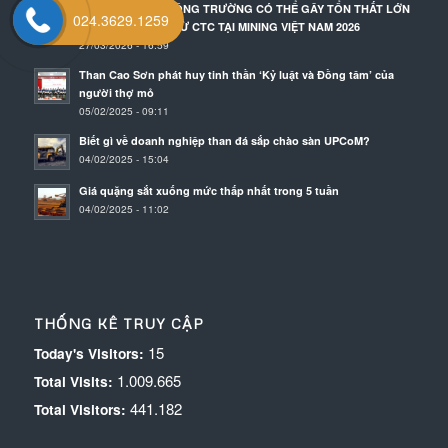
SỰ CỐ NHỎ TẠI CÔNG TRƯỜNG CÓ THỂ GÂY TỔN THẤT LỚN
024.3629.1259
– GIẢI PHÁP ĐẾN TỪ CTC TẠI MINING VIỆT NAM 2026
27/03/2026 - 16:59
Than Cao Sơn phát huy tinh thần ‘Kỷ luật và Đồng tâm’ của
người thợ mỏ
05/02/2025 - 09:11
Biết gì về doanh nghiệp than đá sắp chào sàn UPCoM?
04/02/2025 - 15:04
Giá quặng sắt xuống mức thấp nhất trong 5 tuần
04/02/2025 - 11:02
THỐNG KÊ TRUY CẬP
15
Today's Visitors:
1.009.665
Total Visits:
441.182
Total Visitors: