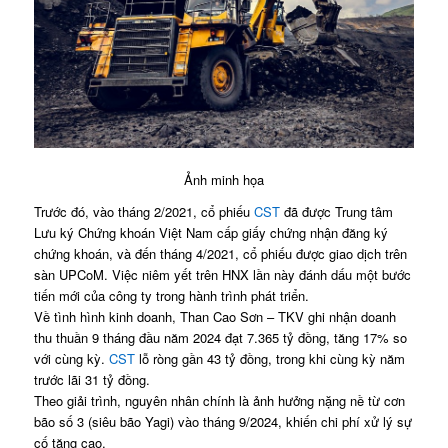
Ảnh minh họa
Trước đó, vào tháng 2/2021, cổ phiếu
CST
đã được Trung tâm
Lưu ký Chứng khoán Việt Nam cấp giấy chứng nhận đăng ký
chứng khoán, và đến tháng 4/2021, cổ phiếu được giao dịch trên
sàn UPCoM. Việc niêm yết trên HNX lần này đánh dấu một bước
tiến mới của công ty trong hành trình phát triển.
Về tình hình kinh doanh, Than Cao Sơn – TKV ghi nhận doanh
thu thuần 9 tháng đầu năm 2024 đạt 7.365 tỷ đồng, tăng 17% so
với cùng kỳ.
CST
lỗ ròng gần 43 tỷ đồng, trong khi cùng kỳ năm
trước lãi 31 tỷ đồng.
Theo giải trình, nguyên nhân chính là ảnh hưởng nặng nề từ cơn
bão số 3 (siêu bão Yagi) vào tháng 9/2024, khiến chi phí xử lý sự
cố tăng cao.