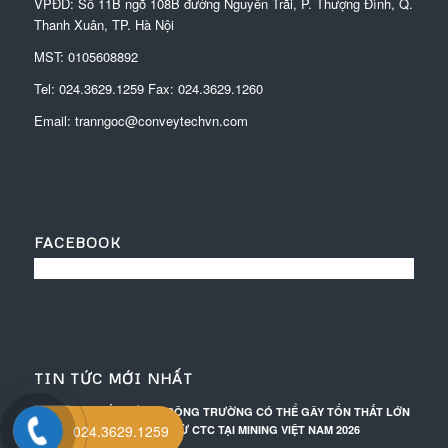
VPĐD:
Số 11B ngõ 108B đường Nguyễn Trãi, P. Thượng Đình, Q.
Thanh Xuân, TP. Hà Nội
MST: 0105608892
Tel:
024.3629.1259
Fax:
024.3629.1260
Email:
tranngoc@conveytechvn.com
FACEBOOK
TIN TỨC MỚI NHẤT
SỰ CỐ NHỎ TẠI CÔNG TRƯỜNG CÓ THỂ GÂY TỔN THẤT LỚN
024.3629.1259
– GIẢI PHÁP ĐẾN TỪ CTC TẠI MINING VIỆT NAM 2026
27/03/2026 - 16:59