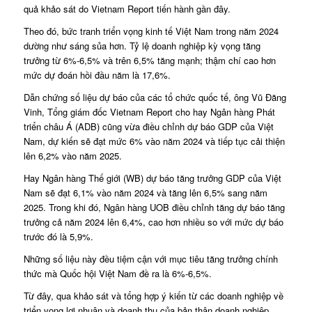
quả khảo sát do Vietnam Report tiến hành gần đây.
Theo đó, bức tranh triển vọng kinh tế Việt Nam trong năm 2024
dường như sáng sủa hơn. Tỷ lệ doanh nghiệp kỳ vọng tăng
trưởng từ 6%-6,5% và trên 6,5% tăng mạnh; thậm chí cao hơn
mức dự đoán hồi đầu năm là 17,6%.
Dẫn chứng số liệu dự báo của các tổ chức quốc tế, ông Vũ Đăng
Vinh, Tổng giám đốc Vietnam Report cho hay Ngân hàng Phát
triển châu Á (ADB) cũng vừa điều chỉnh dự báo GDP của Việt
Nam, dự kiến sẽ đạt mức 6% vào năm 2024 và tiếp tục cải thiện
lên 6,2% vào năm 2025.
Hay Ngân hàng Thế giới (WB) dự báo tăng trưởng GDP của Việt
Nam sẽ đạt 6,1% vào năm 2024 và tăng lên 6,5% sang năm
2025. Trong khi đó, Ngân hàng UOB điều chỉnh tăng dự báo tăng
trưởng cả năm 2024 lên 6,4%, cao hơn nhiều so với mức dự báo
trước đó là 5,9%.
Những số liệu này đều tiệm cận với mục tiêu tăng trưởng chính
thức mà Quốc hội Việt Nam đề ra là 6%-6,5%.
Từ đây, qua khảo sát và tổng hợp ý kiến từ các doanh nghiệp về
triển vọng lợi nhuận và doanh thu của bản thân doanh nghiệp,