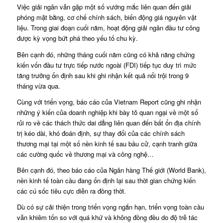
Việc giải ngân vẫn gặp một số vướng mắc liên quan đến giải
phóng mặt bằng, cơ chế chính sách, biến động giá nguyên vật
liệu. Trong giai đoạn cuối năm, hoạt động giải ngân đầu tư công
được kỳ vọng bứt phá theo yếu tố chu kỳ.
Bên cạnh đó, những tháng cuối năm cũng có khả năng chứng
kiến vốn đầu tư trực tiếp nước ngoài (FDI) tiếp tục duy trì mức
tăng trưởng ổn định sau khi ghi nhận kết quả nổi trội trong 9
tháng vừa qua.
Cùng với triển vọng, báo cáo của Vietnam Report cũng ghi nhận
những ý kiến của doanh nghiệp khi bày tỏ quan ngại về một số
rủi ro về các thách thức dai dẳng liên quan đến bất ổn địa chính
trị kéo dài, khó đoán định, sự thay đổi của các chính sách
thương mại tại một số nền kinh tế sau bầu cử, cạnh tranh giữa
các cường quốc về thương mại và công nghệ…
Bên cạnh đó, theo báo cáo của Ngân hàng Thế giới (World Bank),
nền kinh tế toàn cầu đang ổn định lại sau thời gian chứng kiến
các cú sốc tiêu cực diễn ra đồng thời.
Dù có sự cải thiện trong triển vọng ngắn hạn, triển vọng toàn cầu
vẫn khiêm tốn so với quá khứ và không đồng đều do độ trễ tác