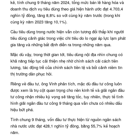
kê, tính chung 9 tháng năm 2024, tổng mức bán lẻ hàng hóa và
doanh thu dịch vụ tiêu dùng theo giá hiện hành ước đạt 4.703,4
nghìn tỷ đồng, tăng 8,8% so với cùng kỳ năm trước (trong khi
cùng kỳ năm 2023 tăng 10,1%).
Cầu tiêu dùng trong nước hiện vẫn còn tương đối thấp khi người
tiêu dùng cảnh giác trong việc chi tiêu do lo ngại áp lực lạm phát
gia tăng và những bất định diễn ra trong những năm qua.
Mặc dù vậy, trong thời gian tới, tiêu dùng nội địa nhìn chung có
khả năng tiếp tục cải thiện nhẹ nhờ chính sách cải cách tiền
lương, tác động trễ của chính sách tiền tệ và bối cảnh niềm tin
thị trường dần phục hồi.
Riêng về đầu tư, ông Vinh phân tích, mặc dù đầu tư công luôn
được xem là trụ cột quan trọng cho nền kinh tế và giải ngân đầu
tư công nhận nhiều kỳ vọng sẽ tăng tốc, tuy nhiên, thực tế tình
hình giải ngân đầu tư công 9 tháng qua vẫn chưa có nhiều dấu
hiệu bứt phá.
Tính chung 9 tháng, vốn đầu tư thực hiện từ nguồn ngân sách
nhà nước ước đạt 428,1 nghìn tỷ đồng, bằng 55,7% kế hoạch
năm.