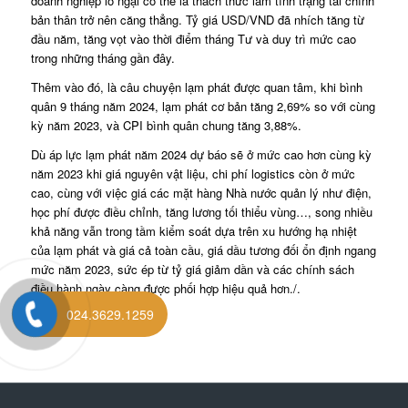
doanh nghiệp lo ngại có thể là thách thức làm tình trạng tài chính
bản thân trở nên căng thẳng. Tỷ giá USD/VND đã nhích tăng từ
đầu năm, tăng vọt vào thời điểm tháng Tư và duy trì mức cao
trong những tháng gần đây.
Thêm vào đó, là câu chuyện lạm phát được quan tâm, khi bình
quân 9 tháng năm 2024, lạm phát cơ bản tăng 2,69% so với cùng
kỳ năm 2023, và CPI bình quân chung tăng 3,88%.
Dù áp lực lạm phát năm 2024 dự báo sẽ ở mức cao hơn cùng kỳ
năm 2023 khi giá nguyên vật liệu, chi phí logistics còn ở mức
cao, cùng với việc giá các mặt hàng Nhà nước quản lý như điện,
học phí được điều chỉnh, tăng lương tối thiểu vùng…, song nhiều
khả năng vẫn trong tầm kiểm soát dựa trên xu hướng hạ nhiệt
của lạm phát và giá cả toàn cầu, giá dầu tương đối ổn định ngang
mức năm 2023, sức ép từ tỷ giá giảm dần và các chính sách
điều hành ngày càng được phối hợp hiệu quả hơn./.
024.3629.1259
Ngọc Quỳnh-Link gốc