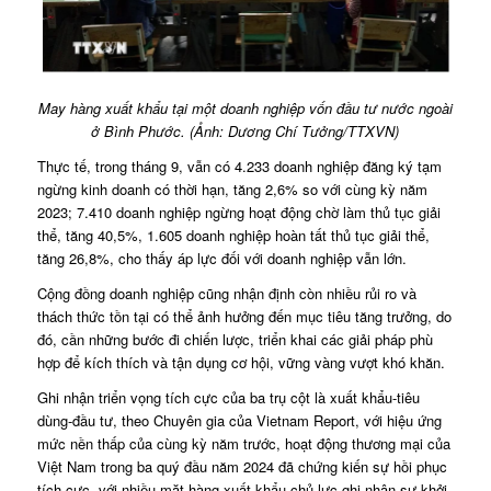
May hàng xuất khẩu tại một doanh nghiệp vốn đầu tư nước ngoài
ở Bình Phước. (Ảnh: Dương Chí Tưởng/TTXVN)
Thực tế, trong tháng 9, vẫn có 4.233 doanh nghiệp đăng ký tạm
ngừng kinh doanh có thời hạn, tăng 2,6% so với cùng kỳ năm
2023; 7.410 doanh nghiệp ngừng hoạt động chờ làm thủ tục giải
thể, tăng 40,5%, 1.605 doanh nghiệp hoàn tất thủ tục giải thể,
tăng 26,8%, cho thấy áp lực đối với doanh nghiệp vẫn lớn.
Cộng đồng doanh nghiệp cũng nhận định còn nhiều rủi ro và
thách thức tồn tại có thể ảnh hưởng đến mục tiêu tăng trưởng, do
đó, cần những bước đi chiến lược, triển khai các giải pháp phù
hợp để kích thích và tận dụng cơ hội, vững vàng vượt khó khăn.
Ghi nhận triển vọng tích cực của ba trụ cột là xuất khẩu-tiêu
dùng-đầu tư, theo Chuyên gia của Vietnam Report, với hiệu ứng
mức nền thấp của cùng kỳ năm trước, hoạt động thương mại của
Việt Nam trong ba quý đầu năm 2024 đã chứng kiến sự hồi phục
tích cực, với nhiều mặt hàng xuất khẩu chủ lực ghi nhận sự khởi