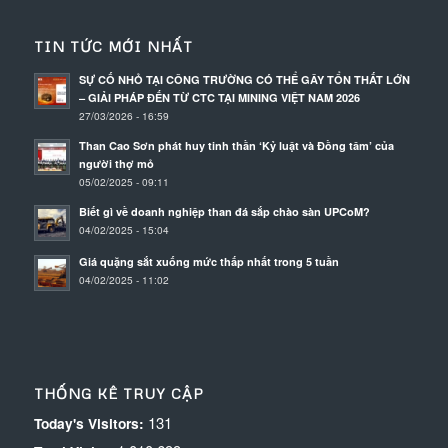
TIN TỨC MỚI NHẤT
SỰ CỐ NHỎ TẠI CÔNG TRƯỜNG CÓ THỂ GÂY TỔN THẤT LỚN
– GIẢI PHÁP ĐẾN TỪ CTC TẠI MINING VIỆT NAM 2026
27/03/2026 - 16:59
Than Cao Sơn phát huy tinh thần ‘Kỷ luật và Đồng tâm’ của
người thợ mỏ
05/02/2025 - 09:11
Biết gì về doanh nghiệp than đá sắp chào sàn UPCoM?
04/02/2025 - 15:04
Giá quặng sắt xuống mức thấp nhất trong 5 tuần
04/02/2025 - 11:02
THỐNG KÊ TRUY CẬP
131
Today's Visitors: