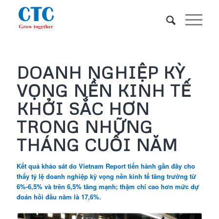
DOANH NGHIỆP KỲ
VỌNG NỀN KINH TẾ
KHỞI SẮC HƠN
TRONG NHỮNG
THÁNG CUỐI NĂM
Kết quả khảo sát do Vietnam Report tiến hành gần đây cho
thấy tỷ lệ doanh nghiệp kỳ vọng nền kinh tế tăng trưởng từ
6%-6,5% và trên 6,5% tăng mạnh; thậm chí cao hơn mức dự
đoán hồi đầu năm là 17,6%.