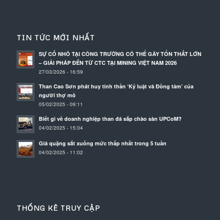
TIN TỨC MỚI NHẤT
SỰ CỐ NHỎ TẠI CÔNG TRƯỜNG CÓ THỂ GÂY TỔN THẤT LỚN
– GIẢI PHÁP ĐẾN TỪ CTC TẠI MINING VIỆT NAM 2026
27/03/2026 - 16:59
Than Cao Sơn phát huy tinh thần ‘Kỷ luật và Đồng tâm’ của
người thợ mỏ
05/02/2025 - 09:11
Biết gì về doanh nghiệp than đá sắp chào sàn UPCoM?
04/02/2025 - 15:04
Giá quặng sắt xuống mức thấp nhất trong 5 tuần
04/02/2025 - 11:02
THỐNG KÊ TRUY CẬP