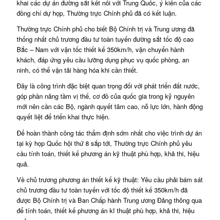
khai các dự án đường sắt kết nối với Trung Quốc, ý kiến của các
đồng chí dự họp, Thường trực Chính phủ đã có kết luận.
Thường trực Chính phủ cho biết Bộ Chính trị và Trung ương đã
thống nhất chủ trương đầu tư toàn tuyến đường sắt tốc độ cao
Bắc – Nam với vận tốc thiết kế 350km/h, vận chuyển hành
khách, đáp ứng yêu cầu lưỡng dụng phục vụ quốc phòng, an
ninh, có thể vận tải hàng hóa khi cần thiết.
Đây là công trình đặc biệt quan trọng đối với phát triển đất nước,
góp phần nâng tầm vị thế, cơ đồ của quốc gia trong kỷ nguyên
mới nên cần các Bộ, ngành quyết tâm cao, nỗ lực lớn, hành động
quyết liệt để triển khai thực hiện.
Để hoàn thành công tác thẩm định sớm nhất cho việc trình dự án
tại kỳ họp Quốc hội thứ 8 sắp tới, Thường trực Chính phủ yêu
cầu tính toán, thiết kế phương án kỹ thuật phù hợp, khả thi, hiệu
quả.
Về chủ trương phương án thiết kế kỹ thuật: Yêu cầu phải bám sát
chủ trương đầu tư toàn tuyến với tốc độ thiết kế 350km/h đã
được Bộ Chính trị và Ban Chấp hành Trung ương Đảng thông qua
để tính toán, thiết kế phương án kĩ thuật phù hợp, khả thi, hiệu