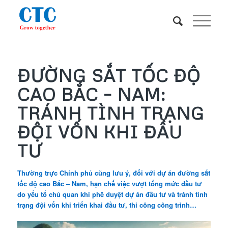
ĐƯỜNG SẮT TỐC ĐỘ
CAO BẮC – NAM:
TRÁNH TÌNH TRẠNG
ĐỘI VỐN KHI ĐẦU
TƯ
Thường trực Chính phủ cũng lưu ý, đối với dự án đường sắt
tốc độ cao Bắc – Nam, hạn chế việc vượt tổng mức đầu tư
do yếu tố chủ quan khi phê duyệt dự án đầu tư và tránh tình
trạng đội vốn khi triển khai đầu tư, thi công công trình…