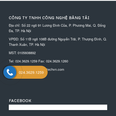
CÔNG TY TNHH CÔNG NGHỆ BĂNG TẢI
Địa chỉ: Số 22 ngõ 91 Lương Đình Của, P. Phương Mai, Q. Đống
Đa, TP. Hà Nội
VPĐD:
Số 11B ngõ 108B đường Nguyễn Trãi, P. Thượng Đình, Q.
Thanh Xuân, TP. Hà Nội
MST: 0105608892
Tel:
024.3629.1259
Fax:
024.3629.1260
Email:
tranngoc@conveytechvn.com
024.3629.1259
FACEBOOK