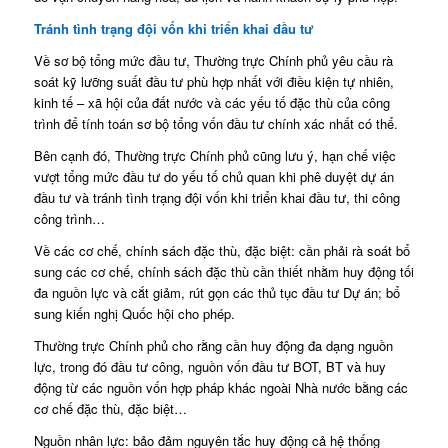
Tránh tình trạng đội vốn khi triển khai đầu tư
Về sơ bộ tổng mức đầu tư, Thường trực Chính phủ yêu cầu rà
soát kỹ lưỡng suất đầu tư phù hợp nhất với điều kiện tự nhiên,
kinh tế – xã hội của đất nước và các yếu tố đặc thù của công
trình để tính toán sơ bộ tổng vốn đầu tư chính xác nhất có thể.
Bên cạnh đó, Thường trực Chính phủ cũng lưu ý, hạn chế việc
vượt tổng mức đầu tư do yếu tố chủ quan khi phê duyệt dự án
đầu tư và tránh tình trạng đội vốn khi triển khai đầu tư, thi công
công trình…
Về các cơ chế, chính sách đặc thù, đặc biệt: cần phải rà soát bổ
sung các cơ chế, chính sách đặc thù cần thiết nhằm huy động tối
đa nguồn lực và cắt giảm, rút gọn các thủ tục đầu tư Dự án; bổ
sung kiến nghị Quốc hội cho phép.
Thường trực Chính phủ cho rằng cần huy động đa dạng nguồn
lực, trong đó đầu tư công, nguồn vốn đầu tư BOT, BT và huy
động từ các nguồn vốn hợp pháp khác ngoài Nhà nước bằng các
cơ chế đặc thù, đặc biệt…
Nguồn nhân lực: bảo đảm nguyên tắc huy động cả hệ thống