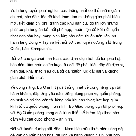
quả.
Về hướng tuyến phải nghiên cứu thẳng nhất có thể nhằm giảm
chi phí, bảo đảm tốc độ khai thác, tạo ra không gian phát triển
mới, tiết kiệm chi phí; tránh các khu dân cư, đô thị lớn nhưng
phải có phương án kết nối phù hợp; thuận tiện để kết nối ngắn
nhất đến sân bay, cảng biển lớn; bảo đảm thuận tiện liên kết
hành lang Đông – Tây và kết nối với các tuyến đường sắt Trung
Quốc, Lào, Campuchia.
Đối với các ga phải tính toán, xác định diện tích đủ lớn phù hợp,
bảo đảm tầm nhìn chiến lược lâu dài để phát triển đầy đủ dịch vụ,
hiện đại, khai thác hiệu quả tối đa nguồn lực đất đai và không
gian phát triển mới.
Về công năng, Bộ Chính trị đã thống nhất về công năng vận tải
hành khách, đáp ứng yêu cầu lưỡng dụng phục vụ quốc phòng,
an ninh và có thể vận tải hàng hóa khi cần thiết; kết hợp giữa
kinh tế và quốc phòng – an ninh. Bộ Giao thông vận tải phối hợp
với Bộ Quốc phòng trong quá trình thiết kế bước tiếp theo bảo
đảm yêu cầu quốc phòng – an ninh.
Đối với tuyến đường sắt Bắc – Nam hiện hữu thực hiện nâng cấp
để vận chuyển hàng hóa, du lịch và hành khách cự ly phù hợp.