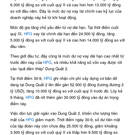
6.000 tỷ đồng so với cuối quý II và cao hơn hơn 13.000 tỷ đồng
so với đầu năm. Đây là mức dư nợ vay tài chính cao kỷ lục của
doanh nghiệp này kể từ khi hoạt động.
Mức độ gia tăng chủ yếu đến từ nợ dài hạn. Tại thời điểm cuối
quý III,
HPG
vay tài chính dài hạn đến 24.500 tỷ đồng, tăng
5.000 tỷ đồng so với cuối quý II và cao hơn 14.000 tỷ đồng so với
đầu năm.
Theo giới đầu tư, đây cũng là mức dư nợ vay dài hạn cao nhất từ
trước đến nay của
HPG
, và nhiều khả năng số vốn vay được rót
vào “quả đấm thép” Dung Quất 2.
Tại thời điểm 30-9,
HPG
ghi nhận chi phí xây dựng cơ bản dở
dang tại Dung Quất 2 lên đến gần 52.500 tỷ đồng (tương đương 2
tỷ USD), tăng 10.000 tỷ đồng so với cuối quý II trước đó. Lũy kế
9 tháng,
HPG
đã rót thêm gần 30.000 tỷ đồng vào dự án trọng
điểm này.
Việc dồn lực giải ngân vào Dung Quất 2, khiến cho lượng tiền
mặt của
HPG
giảm mạnh. Thời điểm ngày 30-9, số dư tiền mặt
của tập đoàn này còn chưa đầy 25.000 tỷ đồng, giảm khoảng
3.500 tỷ đồng so với cuối quý II và thấp hơn 9.500 tỷ đồng so