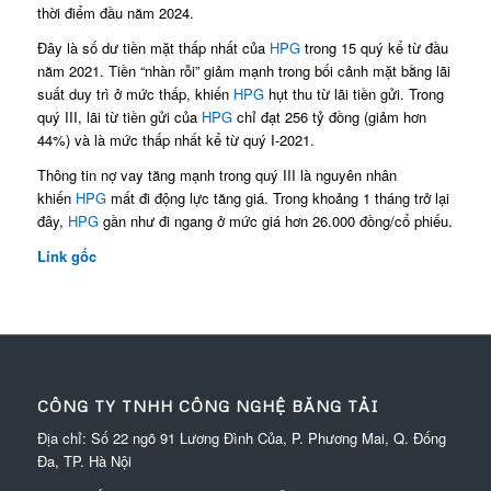
thời điểm đầu năm 2024.
Đây là số dư tiền mặt thấp nhất của
HPG
trong 15 quý kể từ đầu
năm 2021. Tiền “nhàn rỗi” giảm mạnh trong bối cảnh mặt bằng lãi
suất duy trì ở mức thấp, khiến
HPG
hụt thu từ lãi tiền gửi. Trong
quý III, lãi từ tiền gửi của
HPG
chỉ đạt 256 tỷ đồng (giảm hơn
44%) và là mức thấp nhất kể từ quý I-2021.
Thông tin nợ vay tăng mạnh trong quý III là nguyên nhân
khiến
HPG
mất đi động lực tăng giá. Trong khoảng 1 tháng trở lại
đây,
HPG
gần như đi ngang ở mức giá hơn 26.000 đồng/cổ phiếu.
Link gốc
CÔNG TY TNHH CÔNG NGHỆ BĂNG TẢI
Địa chỉ: Số 22 ngõ 91 Lương Đình Của, P. Phương Mai, Q. Đống
Đa, TP. Hà Nội