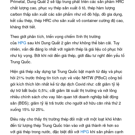
Primetal, Dung Quất 2 sẽ tập trung phát triển các sản phẩm HRC
chất lượng cao, phục vụ thép sản xuất ô tô, thép hàm lượng
carbon thấp sản xuất các sản phẩm như vỏ đồ hộp, đồ gia dụng,
kết cấu thép, thép HRC cho sản xuất vỏ container cường độ cao,
kháng thời tiết.
Theo giới phân tích, triển vọng chiếm lĩnh thị trường
của
HPG
sau khi Dung Quất 2 gần như không thể bàn cãi. Tuy
nhiên, vấn đề đáng lo nhất với ngành thép là giá liệu có phục hồi
như kỳ vọng. Bởi khi nói đến giá thép, giới đầu tư nghĩ đến yếu tố
Trung Quốc.
Hiện giá thép xây dựng tại Trung Quốc bật mạnh từ đáy và phục
hồi 21% trước thông tin tích cực về việc NHTW (PBoC) công bố
gói kích thích lớn nhất kể từ đại dịch Covid như: cắt giảm tỷ lệ
dự trữ bắt buộc 0,5%; cắt giảm lãi suất thị trường và nới lỏng
nhiều chính sách cho vay liên quan tới doanh nghiệp bất động
sản (BĐS); giảm tỷ lệ trả trước cho người sở hữu căn nhà thứ 2
xuống 15% từ 25%.
Điều này cho thấy thị trường thép đối mặt với một loạt khó khăn
đến từ lượng thép Trung Quốc tràn vào với giá thành rẻ hơn so
với giá thép trong nước, đặc biệt đối với
HPG
khi sản phẩm cạnh