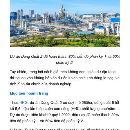
Dự án Dung Quất 2 đã hoàn thành 80% tiến độ phân kỳ 1 và 50%
phân kỳ 2.
Tuy nhiên, trong bối cảnh giá thép không còn nhiều dư địa tăng,
thì nguồn vốn khủng bỏ vào dự án khiến nhiều cổ đông lo ngại về
tình hình tài chính của doanh nghiệp.
Mục tiêu hoành tráng
Theo
HPG
, dự án Dung Quất 2 có quy mô 280ha, công suất thiết
kế 5,6 triệu tấn thép cuộn cán nóng (HRC) chất lượng cao/năm.
Dự án được triển khai từ quý I-2022, đến nay đã hoàn thành 80%
tiến độ phân kỳ 1 và 50% tiến độ phân kỳ 2.
Hiện tại, Dung Quất 2 đang dồn lực triển khai đồng bộ cùng hàng