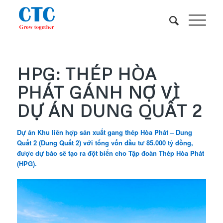
HPG: THÉP HÒA
PHÁT GÁNH NỢ VÌ
DỰ ÁN DUNG QUẤT 2
Dự án Khu liên hợp sản xuất gang thép Hòa Phát – Dung
Quất 2 (Dung Quất 2) với tổng vốn đầu tư 85.000 tỷ đồng,
được dự báo sẽ tạo ra đột biến cho Tập đoàn Thép Hòa Phát
(
HPG
).