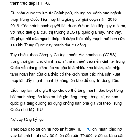
tranh trực tiếp là HRC.
Dù nhận được trợ lực từ Chính phủ, nhưng bối cảnh của ngành
thép Trung Quốc hiện nay khá giống với giai đoạn năm 2015-
2016. Các chính sách quyết liệt được đưa ra liên tiếp quy mô lớn,
với mục tiêu giải cứu thị trường BĐS tại quốc gia này. Nhờ vậy,
đà phục hồi của ngành thép sẽ được thúc đẩy mạnh mẽ hơn nữa
sau khi Trung Quốc đẩy mạnh đầu tư công.
Tuy nhiên, theo Công ty Chứng khoán Vietcombank (VCBS),
trong thời gian chờ chính sách “thẩm thấu” vào nền kinh tế Trung
Quốc vốn đang giảm tốc và gặp khá nhiều khó khăn, các nhịp
tăng ngắn hạn của giá thép có thể kích hoạt các nhà sản xuất
thép lớn đẩy mạnh thanh lý hàng tồn kho để duy trì dòng tiền.
Điều này làm cho giá thép khó có thể tăng mạnh, đặc biệt trong
bối cảnh hàng tồn kho có thể gia tăng trong tương lai, do các
quốc gia tăng cường áp dụng chống bán phá giá với thép Trung
Quốc như Mỹ, EU.
Nợ vay tăng kỷ lục
Theo báo cáo tài chính hợp nhất quý III,
HPG
ghi nhận tổng nợ
vay tài chính tại ngày 30-9 lên đến gần 79.000 tỷ đồng, tăng gần