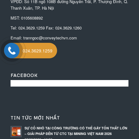
VPĐD:
Số 11B ngõ 108B đường Nguyễn Trãi, P. Thượng Đình, Q.
Thanh Xuân, TP. Hà Nội
MST: 0105608892
Tel:
024.3629.1259
Fax:
024.3629.1260
Email:
tranngoc@conveytechvn.com
024.3629.1259
FACEBOOK
TIN TỨC MỚI NHẤT
SỰ CỐ NHỎ TẠI CÔNG TRƯỜNG CÓ THỂ GÂY TỔN THẤT LỚN
– GIẢI PHÁP ĐẾN TỪ CTC TẠI MINING VIỆT NAM 2026