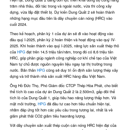
trăm nhà thầu, đối tác trong và ngoài nước, vừa thi công xây
dựng, vừa lắp đặt thiết bị. Dự kiến Dung Quất 2 sẽ hoàn thành
những hạng mục đầu tiên là dây chuyền cán nóng (HRC) vào
cuối 2024.
Theo kế hoạch, phân kỳ 1 của dự án sẽ đi vào hoạt động vào
đầu quý I-2025, phân kỳ 2 hoàn thiện và hoạt động vào quý IV-
2025. Khi hoàn thành vào quý I-2025, năng lực sản xuất thép thô
của
HPG
đạt trên 14,5 triệu tấn/năm, trong đó có 8,6 triệu tấn
HRC, góp phần giúp ngành công nghiệp cơ khí chế tạo của Việt
Nam tự chủ được nguồn nguyên liệu ngay tại thị trường trong
nước. Bản thân
HPG
cũng sẽ duy trì ổn định sản lượng thép xây
dựng và trở thành nhà sản xuất HRC hàng đầu Việt Nam.
Ông Hồ Đức Thọ, Phó Giám đốc CTCP Thép Hòa Phát, cho biết
thể tích lò cao của dự án Dung Quất 2 là 2.500m3, gấp đôi thể
tích lò của Dung Quất 1, giúp tiêu hao năng lượng thấp hơn. Về
mặt môi trường,
HPG
đã đầu tư cao hơn tiêu chuẩn hiện tại,
nhằm đáp ứng tốt hơn các yêu cầu trong tương lai, nhất là về
giảm phát thải CO2 giảm tiêu haonăng lượng.
Với dây chuyền sản xuất thép cuộn cán nóng HRC hiện đại của