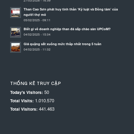
27/03/2026 - 16:59
Than Cao Sơn phát huy tinh thần ‘Kỷ luật và Đồng tâm’ của
người thợ mỏ
05/02/2025 - 09:11
Biết gì về doanh nghiệp than đá sắp chào sàn UPCoM?
04/02/2025 - 15:04
Giá quặng sắt xuống mức thấp nhất trong 5 tuần
04/02/2025 - 11:02
THỐNG KÊ TRUY CẬP
50
Today's Visitors:
1.010.570
Total Visits:
441.463
Total Visitors: