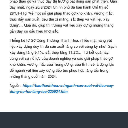
pháp tháo gỡ và thúc đẩy thị trường bất động sản phát triển. Gần
đây nhất, ngày 26/8/2024 Chính phủ đã ban hành Chỉ thị số
28/CT-TTg “Về một số giải pháp tháo gỡ khó khăn, vướng mắc,
thúc đẩy sản xuất, tiêu thụ xi măng, sắt thép và vật liệu xây
dựng”… Qua đó, giúp thị trường vật liệu xây dựng những tháng
gần đây có dấu hiệu khởi sắc.
Thống kê từ Sở Công Thương Thanh Hóa, nhiều mặt hàng vật
liệu xây dựng duy trì đà sản xuất tăng so với cùng kỳ như: Gạch
xây dựng tăng 9,1%, sắt thép tăng 11,2%… Từ kết quả này,
cùng với sự nỗ lực của doanh nghiệp và các giải pháp tháo gỡ
khó khăn, vướng mắc của Trung ương, của tỉnh, sẽ là động lực
để ngành vật liệu xây dựng tiếp tục phục hồi, tăng tốc trong
những tháng cuối năm 2024.
Nguồn:
https://baothanhhoa.vn/nganh-san-xuat-vat-lieu-xay-
dung-no-luc-tang-toc-225634.htm