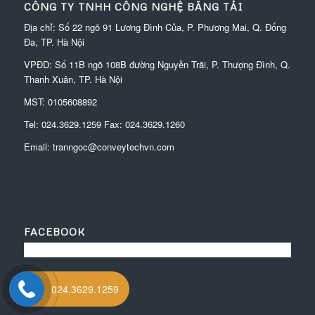
CÔNG TY TNHH CÔNG NGHỆ BĂNG TẢI
Địa chỉ: Số 22 ngõ 91 Lương Đình Của, P. Phương Mai, Q. Đống
Đa, TP. Hà Nội
VPĐD:
Số 11B ngõ 108B đường Nguyễn Trãi, P. Thượng Đình, Q.
Thanh Xuân, TP. Hà Nội
MST: 0105608892
Tel:
024.3629.1259
Fax:
024.3629.1260
Email:
tranngoc@conveytechvn.com
FACEBOOK
024.3629.1259