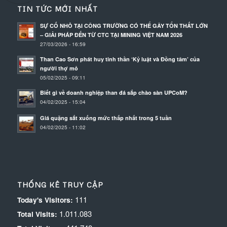
TIN TỨC MỚI NHẤT
SỰ CỐ NHỎ TẠI CÔNG TRƯỜNG CÓ THỂ GÂY TỔN THẤT LỚN
– GIẢI PHÁP ĐẾN TỪ CTC TẠI MINING VIỆT NAM 2026
27/03/2026 - 16:59
Than Cao Sơn phát huy tinh thần ‘Kỷ luật và Đồng tâm’ của
người thợ mỏ
05/02/2025 - 09:11
Biết gì về doanh nghiệp than đá sắp chào sàn UPCoM?
04/02/2025 - 15:04
Giá quặng sắt xuống mức thấp nhất trong 5 tuần
04/02/2025 - 11:02
THỐNG KÊ TRUY CẬP
111
Today's Visitors:
1.011.083
Total Visits: