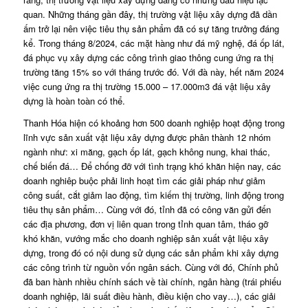
quan. Những tháng gần đây, thị trường vật liệu xây dựng đã dần
ấm trở lại nên việc tiêu thụ sản phẩm đã có sự tăng trưởng đáng
kể. Trong tháng 8/2024, các mặt hàng như đá mỹ nghệ, đá ốp lát,
đá phục vụ xây dựng các công trình giao thông cung ứng ra thị
trường tăng 15% so với tháng trước đó. Với đà này, hết năm 2024
việc cung ứng ra thị trường 15.000 – 17.000m3 đá vật liệu xây
dựng là hoàn toàn có thể.
Thanh Hóa hiện có khoảng hơn 500 doanh nghiệp hoạt động trong
lĩnh vực sản xuất vật liệu xây dựng được phân thành 12 nhóm
ngành như: xi măng, gạch ốp lát, gạch không nung, khai thác,
chế biến đá… Để chống đỡ với tình trạng khó khăn hiện nay, các
doanh nghiêp buộc phải linh hoạt tìm các giải pháp như giảm
công suất, cắt giảm lao động, tìm kiếm thị trường, linh động trong
tiêu thụ sản phẩm… Cùng với đó, tỉnh đã có công văn gửi đến
các địa phương, đơn vị liên quan trong tỉnh quan tâm, tháo gỡ
khó khăn, vướng mắc cho doanh nghiệp sản xuất vật liệu xây
dựng, trong đó có nội dung sử dụng các sản phẩm khi xây dựng
các công trình từ nguồn vốn ngân sách. Cùng với đó, Chính phủ
đã ban hành nhiều chính sách về tài chính, ngân hàng (trái phiếu
doanh nghiệp, lãi suất điều hành, điều kiện cho vay…), các giải