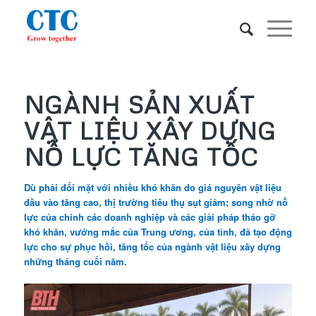
NGÀNH SẢN XUẤT
VẬT LIỆU XÂY DỰNG
NỖ LỰC TĂNG TỐC
Dù phải đối mặt với nhiều khó khăn do giá nguyên vật liệu
đầu vào tăng cao, thị trường tiêu thụ sụt giảm; song nhờ nỗ
lực của chính các doanh nghiệp và các giải pháp tháo gỡ
khó khăn, vướng mắc của Trung ương, của tỉnh, đã tạo động
lực cho sự phục hồì, tăng tốc của ngành vật liệu xây dựng
những tháng cuối năm.