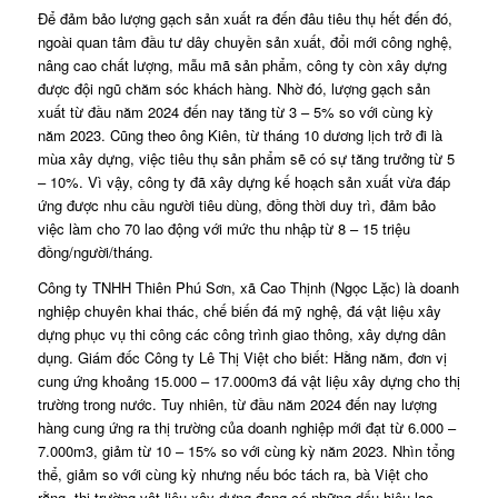
Để đảm bảo lượng gạch sản xuất ra đến đâu tiêu thụ hết đến đó,
ngoài quan tâm đầu tư dây chuyền sản xuất, đổi mới công nghệ,
nâng cao chất lượng, mẫu mã sản phẩm, công ty còn xây dựng
được đội ngũ chăm sóc khách hàng. Nhờ đó, lượng gạch sản
xuất từ đầu năm 2024 đến nay tăng từ 3 – 5% so với cùng kỳ
năm 2023. Cũng theo ông Kiên, từ tháng 10 dương lịch trở đi là
mùa xây dựng, việc tiêu thụ sản phẩm sẽ có sự tăng trưởng từ 5
– 10%. Vì vậy, công ty đã xây dựng kế hoạch sản xuất vừa đáp
ứng được nhu cầu người tiêu dùng, đồng thời duy trì, đảm bảo
việc làm cho 70 lao động với mức thu nhập từ 8 – 15 triệu
đồng/người/tháng.
Công ty TNHH Thiên Phú Sơn, xã Cao Thịnh (Ngọc Lặc) là doanh
nghiệp chuyên khai thác, chế biến đá mỹ nghệ, đá vật liệu xây
dựng phục vụ thi công các công trình giao thông, xây dựng dân
dụng. Giám đốc Công ty Lê Thị Việt cho biết: Hằng năm, đơn vị
cung ứng khoảng 15.000 – 17.000m3 đá vật liệu xây dựng cho thị
trường trong nước. Tuy nhiên, từ đầu năm 2024 đến nay lượng
hàng cung ứng ra thị trường của doanh nghiệp mới đạt từ 6.000 –
7.000m3, giảm từ 10 – 15% so với cùng kỳ năm 2023. Nhìn tổng
thể, giảm so với cùng kỳ nhưng nếu bóc tách ra, bà Việt cho
rằng, thị trường vật liệu xây dựng đang có những dấu hiệu lạc