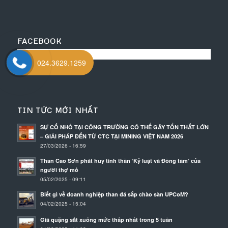
FACEBOOK
024.3629.1259
TIN TỨC MỚI NHẤT
SỰ CỐ NHỎ TẠI CÔNG TRƯỜNG CÓ THỂ GÂY TỔN THẤT LỚN
– GIẢI PHÁP ĐẾN TỪ CTC TẠI MINING VIỆT NAM 2026
27/03/2026 - 16:59
Than Cao Sơn phát huy tinh thần ‘Kỷ luật và Đồng tâm’ của
người thợ mỏ
05/02/2025 - 09:11
Biết gì về doanh nghiệp than đá sắp chào sàn UPCoM?
04/02/2025 - 15:04
Giá quặng sắt xuống mức thấp nhất trong 5 tuần