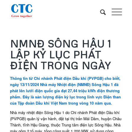
NMNĐ SÔNG HẬU 1
LẬP KỶ LỤC PHÁT
ĐIỆN TRONG NGÀY
Thông tin từ Chi nhánh Phát điện Dầu khí (PVPGB) cho biết,
ngày 13/11/2024 Nhà máy Nhiệt điện (NMNĐ) Sông Hậu 1 đã
phát lên lưới điện quốc gia đạt 27,44 triệu kWh điện thương
phẩm. Đây là sản lượng điện kỷ lục trong lĩnh vực Điện than
của Tập đoàn Dầu khí Việt Nam trong vòng 10 năm qua.
Nhà máy nhiệt điện Sông Hậu 1 do Chi nhánh Phát điện Dầu khí
(PVPGB) quản lý vận hành, đặt tại thị trấn Mái Dầm, huyện Châu
Thành, tỉnh Hậu Giang, thuộc Trung tâm điện lực Sông Hậu. Nhà
máy gồm 2 tổ máy, tổng công suất 1.200 MW, sử dụng công