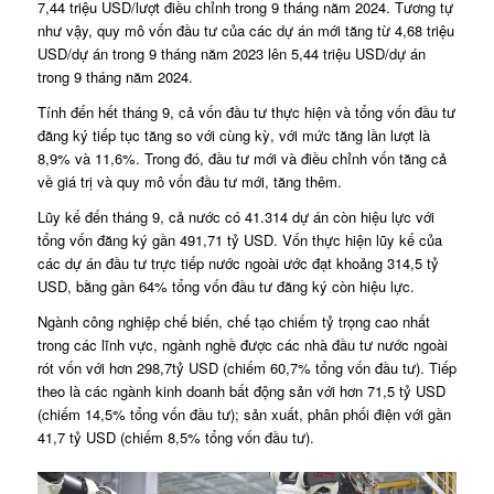
7,44 triệu USD/lượt điều chỉnh trong 9 tháng năm 2024. Tương tự
như vậy, quy mô vốn đầu tư của các dự án mới tăng từ 4,68 triệu
USD/dự án trong 9 tháng năm 2023 lên 5,44 triệu USD/dự án
trong 9 tháng năm 2024.
Tính đến hết tháng 9, cả vốn đầu tư thực hiện và tổng vốn đầu tư
đăng ký tiếp tục tăng so với cùng kỳ, với mức tăng lần lượt là
8,9% và 11,6%. Trong đó, đầu tư mới và điều chỉnh vốn tăng cả
về giá trị và quy mô vốn đầu tư mới, tăng thêm.
Lũy kế đến tháng 9, cả nước có 41.314 dự án còn hiệu lực với
tổng vốn đăng ký gần 491,71 tỷ USD. Vốn thực hiện lũy kế của
các dự án đầu tư trực tiếp nước ngoài ước đạt khoảng 314,5 tỷ
USD, bằng gần 64% tổng vốn đầu tư đăng ký còn hiệu lực.
Ngành công nghiệp chế biến, chế tạo chiếm tỷ trọng cao nhất
trong các lĩnh vực, ngành nghề được các nhà đầu tư nước ngoài
rót vốn với hơn 298,7tỷ USD (chiếm 60,7% tổng vốn đầu tư). Tiếp
theo là các ngành kinh doanh bất động sản với hơn 71,5 tỷ USD
(chiếm 14,5% tổng vốn đầu tư); sản xuất, phân phối điện với gần
41,7 tỷ USD (chiếm 8,5% tổng vốn đầu tư).