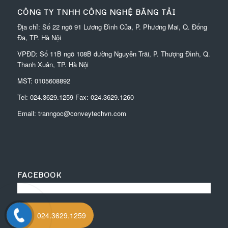
CÔNG TY TNHH CÔNG NGHỆ BĂNG TẢI
Địa chỉ: Số 22 ngõ 91 Lương Đình Của, P. Phương Mai, Q. Đống
Đa, TP. Hà Nội
VPĐD:
Số 11B ngõ 108B đường Nguyễn Trãi, P. Thượng Đình, Q.
Thanh Xuân, TP. Hà Nội
MST: 0105608892
Tel:
024.3629.1259
Fax:
024.3629.1260
Email:
tranngoc@conveytechvn.com
FACEBOOK
024.3629.1259