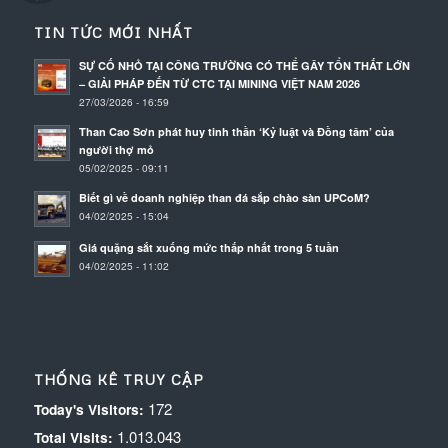
TIN TỨC MỚI NHẤT
SỰ CỐ NHỎ TẠI CÔNG TRƯỜNG CÓ THỂ GÂY TỔN THẤT LỚN
– GIẢI PHÁP ĐẾN TỪ CTC TẠI MINING VIỆT NAM 2026
27/03/2026 - 16:59
Than Cao Sơn phát huy tinh thần ‘Kỷ luật và Đồng tâm’ của
người thợ mỏ
05/02/2025 - 09:11
Biết gì về doanh nghiệp than đá sắp chào sàn UPCoM?
04/02/2025 - 15:04
Giá quặng sắt xuống mức thấp nhất trong 5 tuần
04/02/2025 - 11:02
THỐNG KÊ TRUY CẬP
172
Today's Visitors:
1.013.043
Total Visits: