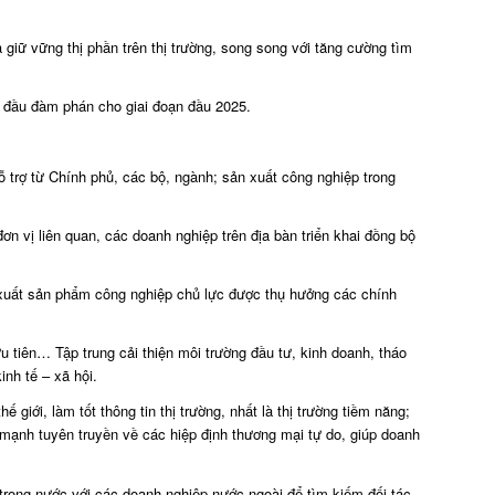
giữ vững thị phần trên thị trường, song song với tăng cường tìm
 đầu đàm phán cho giai đoạn đầu 2025.
 trợ từ Chính phủ, các bộ, ngành; sản xuất công nghiệp trong
 vị liên quan, các doanh nghiệp trên địa bàn triển khai đồng bộ
 xuất sản phẩm công nghiệp chủ lực được thụ hưởng các chính
ưu tiên… Tập trung cải thiện môi trường đầu tư, kinh doanh, tháo
nh tế – xã hội.
 giới, làm tốt thông tin thị trường, nhất là thị trường tiềm năng;
y mạnh tuyên truyền về các hiệp định thương mại tự do, giúp doanh
 trong nước với các doanh nghiệp nước ngoài để tìm kiếm đối tác,