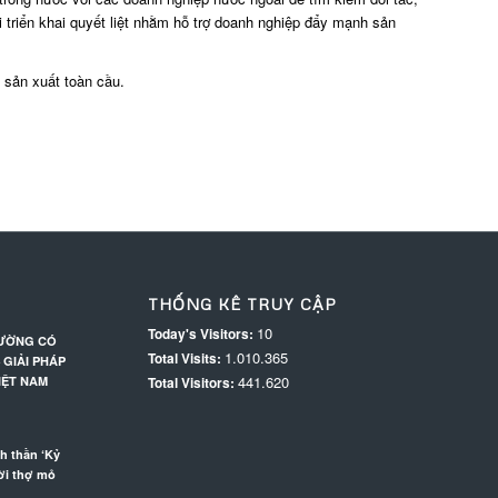
i triển khai quyết liệt nhằm hỗ trợ doanh nghiệp đẩy mạnh sản
 sản xuất toàn cầu.
THỐNG KÊ TRUY CẬP
10
Today's Visitors:
RƯỜNG CÓ
1.010.365
Total Visits:
 GIẢI PHÁP
441.620
IỆT NAM
Total Visitors:
h thần ‘Kỷ
ời thợ mỏ