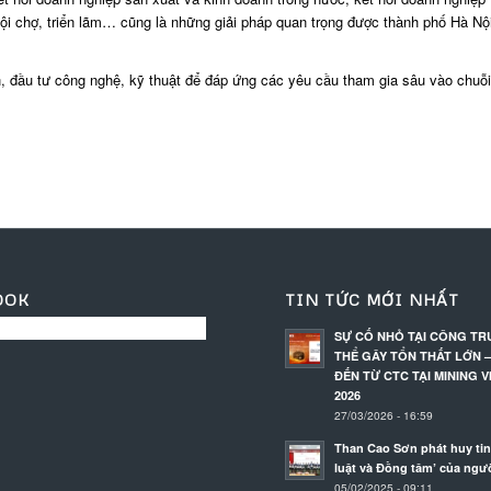
 hội chợ, triển lãm… cũng là những giải pháp quan trọng được thành phố Hà Nộ
, đầu tư công nghệ, kỹ thuật để đáp ứng các yêu cầu tham gia sâu vào chuỗi
OOK
TIN TỨC MỚI NHẤT
SỰ CỐ NHỎ TẠI CÔNG T
THỂ GÂY TỔN THẤT LỚN –
ĐẾN TỪ CTC TẠI MINING V
2026
27/03/2026 - 16:59
Than Cao Sơn phát huy tin
luật và Đồng tâm’ của ngư
05/02/2025 - 09:11