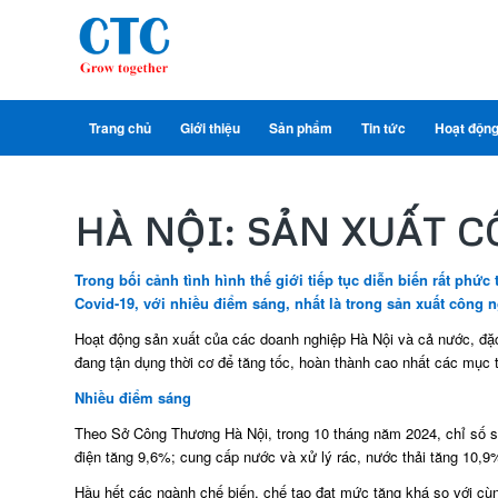
Trang chủ
Giới thiệu
Sản phẩm
Tin tức
Hoạt độn
HÀ NỘI: SẢN XUẤT 
Trong bối cảnh tình hình thế giới tiếp tục diễn biến rất phứ
Covid-19, với nhiều điểm sáng, nhất là trong sản xuất công n
Hoạt động sản xuất của các doanh nghiệp Hà Nội và cả nước, đặc b
đang tận dụng thời cơ để tăng tốc, hoàn thành cao nhất các mục 
Nhiều điểm sáng
Theo Sở Công Thương Hà Nội, trong 10 tháng năm 2024, chỉ số sả
điện tăng 9,6%; cung cấp nước và xử lý rác, nước thải tăng 10,9
Hầu hết các ngành chế biến, chế tạo đạt mức tăng khá so với cù