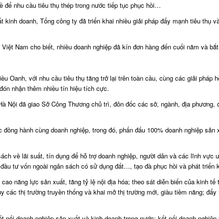
ề để nhu cầu tiêu thụ thép trong nước tiếp tục phục hồi…
kinh doanh, Tổng công ty đã triển khai nhiều giải pháp đẩy mạnh tiêu thụ và 
iệt Nam cho biết, nhiều doanh nghiệp đã kín đơn hàng đến cuối năm và bắt
anh, với nhu cầu tiêu thụ tăng trở lại trên toàn cầu, cùng các giải pháp hỗ
đón nhận thêm nhiều tín hiệu tích cực.
 Nội đã giao Sở Công Thương chủ trì, đôn đốc các sở, ngành, địa phương, đơn
tục đồng hành cùng doanh nghiệp, trong đó, phấn đấu 100% doanh nghiệp sản
sách về lãi suất, tín dụng để hỗ trợ doanh nghiệp, người dân và các lĩnh vực 
ầu tư vốn ngoài ngân sách có sử dụng đất…, tạo đà phục hồi và phát triển ki
ao năng lực sản xuất, tăng tỷ lệ nội địa hóa; theo sát diễn biến của kinh tế thế
uy các thị trường truyền thống và khai mở thị trường mới, giàu tiềm năng; đẩ
ết nối doanh nghiệp sản xuất và kinh doanh trong nước; kết nối doanh nghiệp