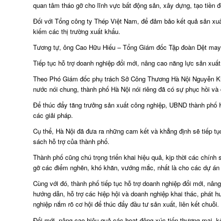
quan tâm tháo gỡ cho lĩnh vực bất động sản, xây dựng, tạo tiền đ
Đối với Tổng công ty Thép Việt Nam, để đảm bảo kết quả sản xuất 
kiếm các thị trường xuất khẩu.
Tương tự, ông Cao Hữu Hiếu – Tổng Giám đốc Tập đoàn Dệt may V
Tiếp tục hỗ trợ doanh nghiệp đổi mới, nâng cao năng lực sản xuất
Theo Phó Giám đốc phụ trách Sở Công Thương Hà Nội Nguyễn Kiều O
nước nói chung, thành phố Hà Nội nói riêng đã có sự phục hồi và 
Để thúc đẩy tăng trưởng sản xuất công nghiệp, UBND thành phố Hà
các giải pháp.
Cụ thể, Hà Nội đã đưa ra những cam kết và khẳng định sẽ tiếp 
sách hỗ trợ của thành phố.
Thành phố cũng chú trọng triển khai hiệu quả, kịp thời các chính 
gỡ các điểm nghẽn, khó khăn, vướng mắc, nhất là cho các dự án đ
Cùng với đó, thành phố tiếp tục hỗ trợ doanh nghiệp đổi mới, nâng c
hướng dẫn, hỗ trợ các hiệp hội và doanh nghiệp khai thác, phát h
nghiệp nắm rõ cơ hội để thúc đẩy đầu tư sản xuất, liên kết chuỗi.
Đổi mới, nâng cao hiệu quả các hoạt động xúc tiến thương mại, k