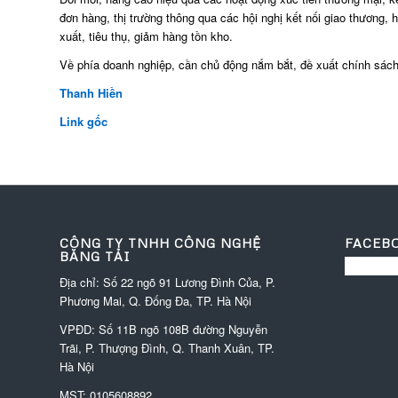
đơn hàng, thị trường thông qua các hội nghị kết nối giao thương,
xuất, tiêu thụ, giảm hàng tồn kho.
Về phía doanh nghiệp, cần chủ động nắm bắt, đề xuất chính sách
Thanh Hiền
Link gốc
CÔNG TY TNHH CÔNG NGHỆ
FACEB
BĂNG TẢI
Địa chỉ: Số 22 ngõ 91 Lương Đình Của, P.
Phương Mai, Q. Đống Đa, TP. Hà Nội
VPĐD:
Số 11B ngõ 108B đường Nguyễn
Trãi, P. Thượng Đình, Q. Thanh Xuân, TP.
Hà Nội
MST: 0105608892