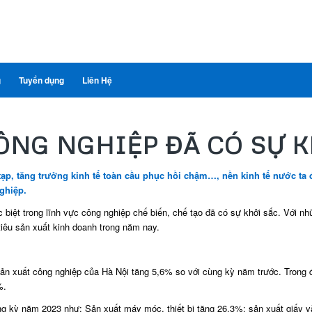
g
Tuyển dụng
Liên Hệ
CÔNG NGHIỆP ĐÃ CÓ SỰ 
c tạp, tăng trưởng kinh tế toàn cầu phục hồi chậm…, nền kinh tế nước ta
ghiệp.
iệt trong lĩnh vực công nghiệp chế biến, chế tạo đã có sự khởi sắc. Với nhữ
tiêu sản xuất kinh doanh trong năm nay.
n xuất công nghiệp của Hà Nội tăng 5,6% so với cùng kỳ năm trước. Trong đ
%.
ng kỳ năm 2023 như: Sản xuất máy móc, thiết bị tăng 26,3%; sản xuất giấy v