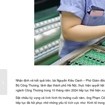
Giá phân bón đang đi
Nhận định về kết quả trên, bà Nguyễn Kiều Oanh – Phó Giám đốc p
theo xu hướng giảm do
Bộ Công Thương, lãnh đạo thành phố Hà Nội, thực hiện quyết liệt 
chi phí nguyên liệu...
ngành Công Thương trong 10 tháng năm 2024 tiếp tục thể hiện xu 
Đặt nhiều kỳ vọng về tình hình thị trường cuối năm, ông Phạm C
tiếp tục đà hồi phục nhờ những yếu tố tích cực như: Kinh tế trong