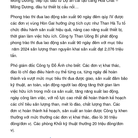
Mông Dương, tiếp tục đầu tư Dự án cải tạo cảng Hóa Chất –
Mông Dương, đầu tư thiết bị cẩu nổi…
Phong trào thi đua lao động sản xuất 90 ngày đêm qúy IV được
các đơn vị vùng Hòn Gai hưởng ứng tích cực như Than Hà Tu tổ
chức điều hành sản xuất hiệu quả, nâng cao năng suất thiết bị,
thời gian làm việc hữu ích. Công ty Than Uông Bí phát động
phong trào thi đua lao động sản xuất 90 ngày đêm với mục tiêu
năm 2024 sản lượng than nguyên khai sản xuất đạt 2,076 triệu
tấn.
Phó giám đốc Công ty Đỗ Ánh cho biết: Các đơn vị khai thác,
đào lò chỉ đạo điều hành cụ thể từng ca, từng ngày để hoàn
thành và vượt mức mục tiêu thi đua được giao, sản xuất đảm bảo
kỹ thuật, an toàn, vận động người lao động tăng thời gian làm
việc hữu ích trong mỗi ca sản xuất, tăng năng suất lao động,
ngày công làm việc, với nỗ lực cao nhất để hoàn thành kế hoạch
các chỉ tiêu sản lượng than, mét lò đào, chất lượng than. Các
đơn vị hoàn thành kế hoạch, sản xuất an toàn được Công ty khen
thưởng với mức thưởng các đơn vị khai thác, đào lò 30 triệu
đồng/đơn vị. Các phòng Khối kỹ thuật thưởng 20 triệu đồng/đơn
vị.