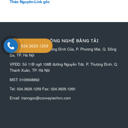
Thảo Nguyên-Link gốc
CÔNG TY TNHH CÔNG NGHỆ BĂNG TẢI
024.3629.1259
Địa chỉ: Số 22 ngõ 91 Lương Đình Của, P. Phương Mai, Q. Đống
Đa, TP. Hà Nội
VPĐD:
Số 11B ngõ 108B đường Nguyễn Trãi, P. Thượng Đình, Q.
Thanh Xuân, TP. Hà Nội
MST: 0105608892
Tel:
024.3629.1259
Fax:
024.3629.1260
Email:
tranngoc@conveytechvn.com