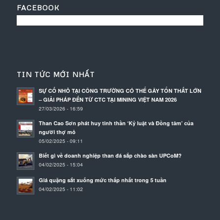
FACEBOOK
TIN TỨC MỚI NHẤT
SỰ CỐ NHỎ TẠI CÔNG TRƯỜNG CÓ THỂ GÂY TỔN THẤT LỚN
– GIẢI PHÁP ĐẾN TỪ CTC TẠI MINING VIỆT NAM 2026
27/03/2026 - 16:59
Than Cao Sơn phát huy tinh thần ‘Kỷ luật và Đồng tâm’ của
người thợ mỏ
05/02/2025 - 09:11
Biết gì về doanh nghiệp than đá sắp chào sàn UPCoM?
04/02/2025 - 15:04
Giá quặng sắt xuống mức thấp nhất trong 5 tuần
04/02/2025 - 11:02