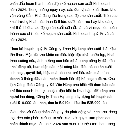
phấn đấu hoàn thành toàn diện kế hoạch sản xuất kinh doanh
năm 2024. Trong những ngày này, các đơn vị sản xuất than, kho
vận vùng Cẩm Phả đang tập trung cao độ cho sản xuất. Trên các
khai trường khai thác than lộ thiên, dưới hầm mỏ hay kho cảng,
khí thế thi đua lao động sản xuất sôi nổi, tất cả vì mục tiêu hoàn
thành các chỉ tiêu kế hoạch sản xuất, kinh doanh quý IV và cả
năm 2024.
Theo kế hoạch, quý IV Công ty Than Hạ Long sản xuất 1,8 triệu
tấn than. Mặc dù khó khăn do điều kiện địa chất phức tạp, khai
thác xuống sâu, ảnh hưởng của bão số 3, song công ty đã triển
khai đồng bộ, toàn diện các mặt công tác, điều hành sản xuất
linh hoạt, quyết liệt, hiệu quả nên các chỉ tiêu sản xuất kinh
doanh 9 tháng đầu năm hoàn thành tiến độ kế hoạch đề ra. Chủ
tịch Công đoàn Công ty Đỗ Văn Hùng cho biết: Để đảm bảo các
chỉ tiêu doanh thu, lợi nhuận, đặc biệt là thu nhập, đời sống cho
người lao động, Công ty Than Hạ Long xây dựng kế hoạch sản
xuất 510.000 tấn than, đào lò 5.910m, tiêu thụ 535.000 tấn.
Giám đốc và Công đoàn Công ty đã phát động và triển khai đồng
loạt đến các phân xưởng, tổ sản xuất với quyết tâm phấn đấu
hoàn thành mục tiêu năm 2024 sản xuất 1,9 triệu tấn than, tăng