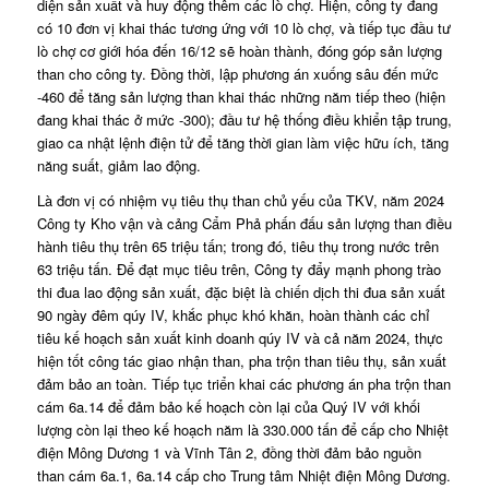
diện sản xuất và huy động thêm các lò chợ. Hiện, công ty đang
có 10 đơn vị khai thác tương ứng với 10 lò chợ, và tiếp tục đầu tư
lò chợ cơ giới hóa đến 16/12 sẽ hoàn thành, đóng góp sản lượng
than cho công ty. Đồng thời, lập phương án xuống sâu đến mức
-460 để tăng sản lượng than khai thác những năm tiếp theo (hiện
đang khai thác ở mức -300); đầu tư hệ thống điều khiển tập trung,
giao ca nhật lệnh điện tử để tăng thời gian làm việc hữu ích, tăng
năng suất, giảm lao động.
Là đơn vị có nhiệm vụ tiêu thụ than chủ yếu của TKV, năm 2024
Công ty Kho vận và cảng Cẩm Phả phấn đấu sản lượng than điều
hành tiêu thụ trên 65 triệu tấn; trong đó, tiêu thụ trong nước trên
63 triệu tấn. Để đạt mục tiêu trên, Công ty đẩy mạnh phong trào
thi đua lao động sản xuất, đặc biệt là chiến dịch thi đua sản xuất
90 ngày đêm qúy IV, khắc phục khó khăn, hoàn thành các chỉ
tiêu kế hoạch sản xuất kinh doanh qúy IV và cả năm 2024, thực
hiện tốt công tác giao nhận than, pha trộn than tiêu thụ, sản xuất
đảm bảo an toàn. Tiếp tục triển khai các phương án pha trộn than
cám 6a.14 để đảm bảo kế hoạch còn lại của Quý IV với khối
lượng còn lại theo kế hoạch năm là 330.000 tấn để cấp cho Nhiệt
điện Mông Dương 1 và Vĩnh Tân 2, đồng thời đảm bảo nguồn
than cám 6a.1, 6a.14 cấp cho Trung tâm Nhiệt điện Mông Dương.