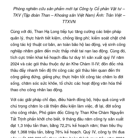
Phòng nghiên cứu sản phẩm mới tại Công ty Cổ phần Vật tư –
TKV (Tập đoàn Than – Khoáng sản Việt Nam) Ảnh: Trần Việt –
TTXVN
Cùng với đó, Than Hạ Long tiếp tục tăng cường các biện pháp
quản lý, thực hành tiết kiệm, chống lãng phí; kiểm soát chặt chẽ
công tác kỹ thuật cơ bản, an toàn bảo hộ lao động, vệ sinh công
nghiệp nhằm giảm đến mức thấp nhất tai nạn lao động. Cùng đó,
tích cực triển khai kế hoạch đầu tư duy trì sản xuất quý IV năm
2024 và các gói thầu thuộc dự án Khe Chàm II-IV; đôn đốc nhà
thầu đẩy nhanh tiến độ thi công các gói thầu liên quan đến thi
công giếng đứng, giếng phụ; thực hiện tốt công tác chăm lo đời
sống, chăm sóc sức khỏe, tổ chức các hoạt động văn hóa thể
thao cho công nhân lao động.
Với các giải pháp chỉ đạo, điều hành đồng bộ, hiệu quả cùng với
chú trọng chăm lo cải thiện điều kiện làm việc, đi lại, đời sống
cho công nhân, Phó giám đốc Công ty Than Khe Chàm Nguyễn
Tất Trịnh phấn khởi cho biết, 9 tháng đầu năm công ty sản xuất
đạt 1,3 triệu tấn than, bằng 72,2% kế hoạch năm; than tiêu thụ
đạt 1,368 triệu tấn, bằng 76% kế hoạch. Quý IV, công ty thi đua