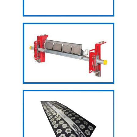
Gạt làm sạch
băng
Mối nối Super
Screw