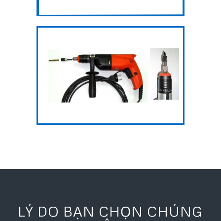
Súng bắn vít
LÝ DO BẠN CHỌN CHÚNG