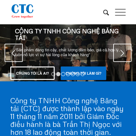
CÔNG TY TNHH CÔNG NGHỆ BĂNG
TẢI
“Sản phẩm đáng tin cậy, chất lượng đảm bảo, giá cả hợp lý,
Next
luôn nỗ lực vì sự hài lòng của khách hàng”
CHÚNG TÔI LÀ AI?
CHÚNG TÔI LÀM GÌ?
1
2
3
4
5
6
7
Công ty TNHH Công nghệ Băng
tải (CTC) được thành lập vào ngày
11 tháng 11 năm 2011 bởi Giám Đốc
điều hành là bà Trần Thị Ngọc với
hơn 18 lao động toàn thời gian.