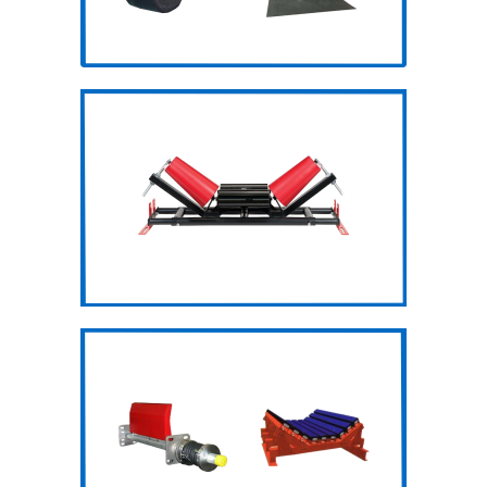
Con lăn Tru –
Trac
Giàn giảm
chấn