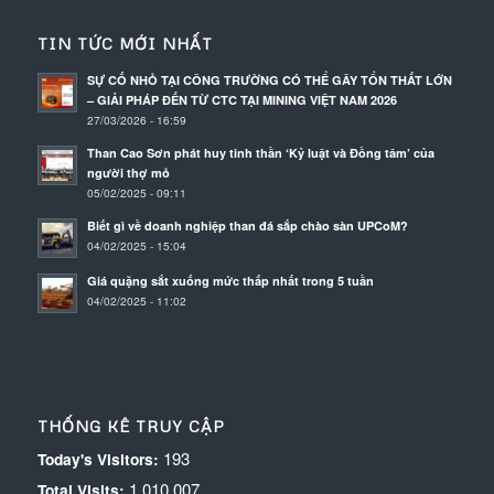
TIN TỨC MỚI NHẤT
SỰ CỐ NHỎ TẠI CÔNG TRƯỜNG CÓ THỂ GÂY TỔN THẤT LỚN
– GIẢI PHÁP ĐẾN TỪ CTC TẠI MINING VIỆT NAM 2026
27/03/2026 - 16:59
Than Cao Sơn phát huy tinh thần ‘Kỷ luật và Đồng tâm’ của
người thợ mỏ
05/02/2025 - 09:11
Biết gì về doanh nghiệp than đá sắp chào sàn UPCoM?
04/02/2025 - 15:04
Giá quặng sắt xuống mức thấp nhất trong 5 tuần
04/02/2025 - 11:02
THỐNG KÊ TRUY CẬP
193
Today's Visitors:
1.010.007
Total Visits: