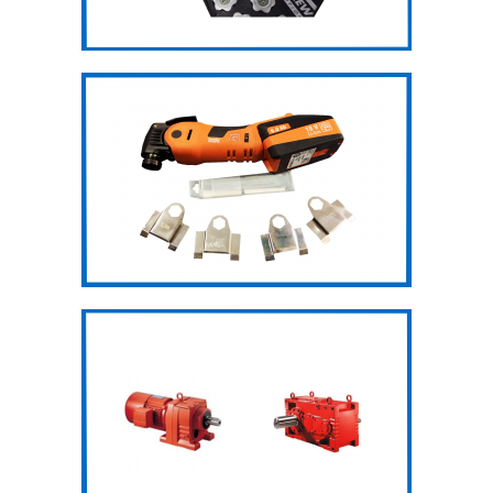
Máy bóc cao su
Động cơ, hộp
số