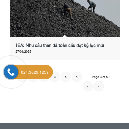
IEA: Nhu cầu than đá toàn cầu đạt kỷ lục mới
27/01/2025
024.3629.1259
‹
1
2
4
5
Page 3 of 50
3
›
»