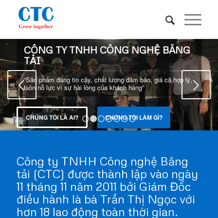
CÔNG TY TNHH CÔNG NGHỆ BĂNG
TẢI
“Sản phẩm đáng tin cậy, chất lượng đảm bảo, giá cả hợp lý,
Next
luôn nỗ lực vì sự hài lòng của khách hàng”
CHÚNG TÔI LÀ AI?
CHÚNG TÔI LÀM GÌ?
1
2
3
4
5
6
7
Công ty TNHH Công nghệ Băng
tải (CTC) được thành lập vào ngày
11 tháng 11 năm 2011 bởi Giám Đốc
điều hành là bà Trần Thị Ngọc với
hơn 18 lao động toàn thời gian.