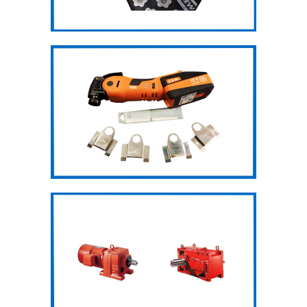
Máy bóc cao su
Động cơ, hộp
số