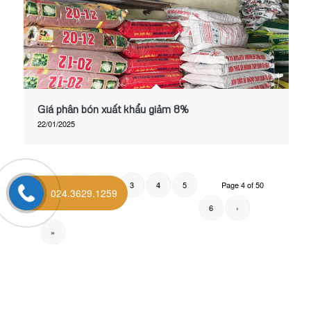
Giá phân bón xuất khẩu giảm 8%
22/01/2025
«
‹
2
3
5
Page 4 of 50
4
024.3629.1259
6
›
»