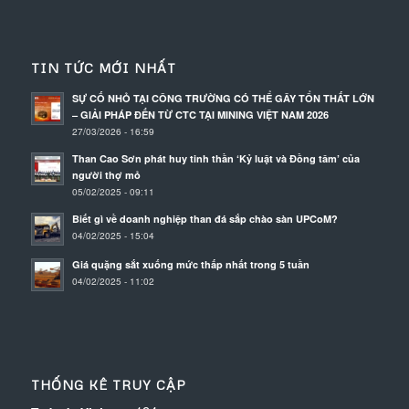
TIN TỨC MỚI NHẤT
SỰ CỐ NHỎ TẠI CÔNG TRƯỜNG CÓ THỂ GÂY TỔN THẤT LỚN
– GIẢI PHÁP ĐẾN TỪ CTC TẠI MINING VIỆT NAM 2026
27/03/2026 - 16:59
Than Cao Sơn phát huy tinh thần ‘Kỷ luật và Đồng tâm’ của
người thợ mỏ
05/02/2025 - 09:11
Biết gì về doanh nghiệp than đá sắp chào sàn UPCoM?
04/02/2025 - 15:04
Giá quặng sắt xuống mức thấp nhất trong 5 tuần
04/02/2025 - 11:02
THỐNG KÊ TRUY CẬP