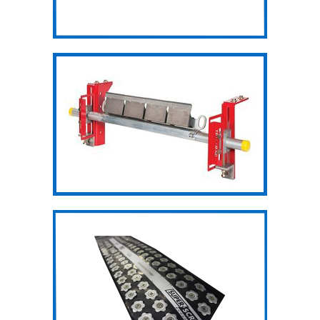
Gạt làm sạch
băng
Mối nối Super
Screw