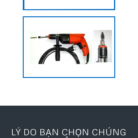
Súng bắn vít
LÝ DO BẠN CHỌN CHÚNG