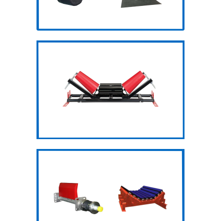
Con lăn Tru –
Trac
Giàn giảm
chấn