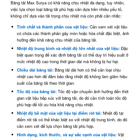
Băng tải Max Surya có khả năng chịu nhiệt đa dạng, tuy nhiên,
việc lựa chọn loại băng tải phù hợp cần dựa trên nhiều yếu tố,
không chỉ dựa vào tải trọng chịu nhiệt mà còn phải cân nhắc:
Tính chất và thành phần của vật liệu:
Cần xem xét vật liệu
có chứa các thành phần gây mòn hoặc hóa chất đặc biệt, ảnh
hưởng đến khả năng chịu nhiệt của băng tải.
Nhiệt độ trung bình và nhiệt độ lớn nhất của vật liệu:
Đặc
biệt quan trọng để xác định băng tải có thể duy trì hiệu suất ở
mức nhiệt độ cao trong thời gian dài mà không bị hư hại.
Chiều dài băng tải:
Băng tải dài hơn có thể cần loại chịu
nhiệt cao hơn để đảm bảo rằng nhiệt độ không làm giảm hiệu
suất của băng tải theo thời gian.
Tốc độ của băng tải:
Tốc độ vận chuyển ảnh hưởng đến thời
gian vật liệu tiếp xúc với băng tải, do đó cần tính toán tốc độ
phù hợp để tối ưu hóa khả năng chịu nhiệt.
Nhiệt độ bề mặt của vật liệu tại điểm rót tải:
Nhiệt độ tại
điểm rót tải có thể khác biệt so với nhiệt độ trung bình, do đó
cần xem xét để lựa chọn băng tải phù hợp.
Hình dạng, kích thước, và sự sắc cạnh của vật liệu:
Vật