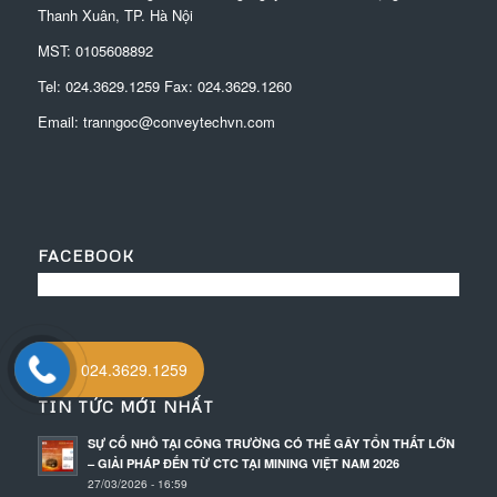
Thanh Xuân, TP. Hà Nội
MST: 0105608892
Tel:
024.3629.1259
Fax:
024.3629.1260
Email:
tranngoc@conveytechvn.com
FACEBOOK
024.3629.1259
TIN TỨC MỚI NHẤT
SỰ CỐ NHỎ TẠI CÔNG TRƯỜNG CÓ THỂ GÂY TỔN THẤT LỚN
– GIẢI PHÁP ĐẾN TỪ CTC TẠI MINING VIỆT NAM 2026
27/03/2026 - 16:59