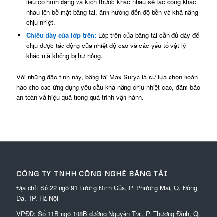
liệu có hình dạng và kích thước khác nhau sẽ tác động khác
nhau lên bề mặt băng tải, ảnh hưởng đến độ bền và khả năng
chịu nhiệt.
Chiều dày của lớp trên:
Lớp trên của băng tải cần đủ dày để
chịu được tác động của nhiệt độ cao và các yếu tố vật lý
khác mà không bị hư hỏng.
Với những đặc tính này, băng tải Max Surya là sự lựa chọn hoàn
hảo cho các ứng dụng yêu cầu khả năng chịu nhiệt cao, đảm bảo
an toàn và hiệu quả trong quá trình vận hành.
CÔNG TY TNHH CÔNG NGHỆ BĂNG TẢI
Địa chỉ: Số 22 ngõ 91 Lương Đình Của, P. Phương Mai, Q. Đống
Đa, TP. Hà Nội
VPĐD:
Số 11B ngõ 108B đường Nguyễn Trãi, P. Thượng Đình, Q.